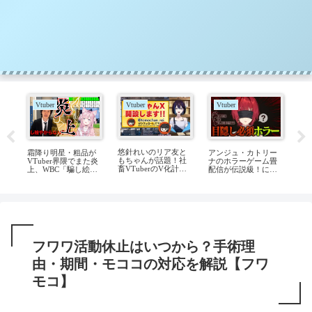
Vtuber
Vtuber
Vtuber
V
燈
悠針れいのリア友と
ど
霜降り明星・粗品が
アンジュ・カトリー
のリ
もちゃんが話題！社
マイ
VTuber界隈でまた炎
ナのホラーゲーム畳
に
畜VTuberのV化計画
学
上、WBC「騙し絵や
配信が伝説級！にじ
ロ
を徹底解説
査
から負けんねん」発
さんじ屈指の事故を
魅
っ
言の全真相
解説
フワワ活動休止はいつから？手術理
由・期間・モココの対応を解説【フワ
モコ】