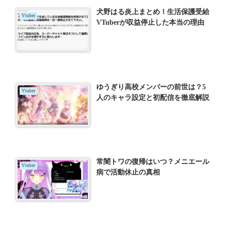
犬野はる炎上まとめ！生活保護受給
Vtuber
VTuberが収益停止した本当の理由
ゆうぎり高校メンバーの前世は？5
Vtuber
人のキャラ設定と初配信を徹底解説
常闇トワの復帰はいつ？メニエール
Vtuber
病で活動休止の真相