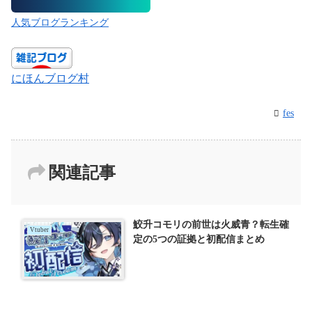
人気ブログランキング
にほんブログ村
fes
関連記事
鮫升コモリの前世は火威青？転生確
Vtuber
定の5つの証拠と初配信まとめ