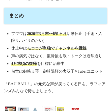
まとめ
フワワは
2026年3月末〜約1ヶ月
活動休止（手術・入
院リハビリのため）
休止中は
モココが単独でチャンネルを継続
声の病気ではなく、復帰後も歌・トークは通常通り
4月末頃の復帰
を目標に治療中
前世は御崎真琴・御崎陽輝の実双子VTuberユニット
「BAU BAU！」の元気な声が戻ってくる日を、ラフィア
ンズみんなで待ちましょう。