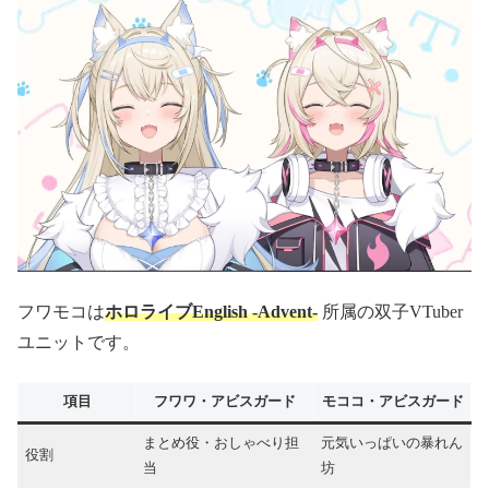
フワモコは
ホロライブEnglish -Advent-
所属の双子VTuber
ユニットです。
項目
フワワ・アビスガード
モココ・アビスガード
まとめ役・おしゃべり担
元気いっぱいの暴れん
役割
当
坊