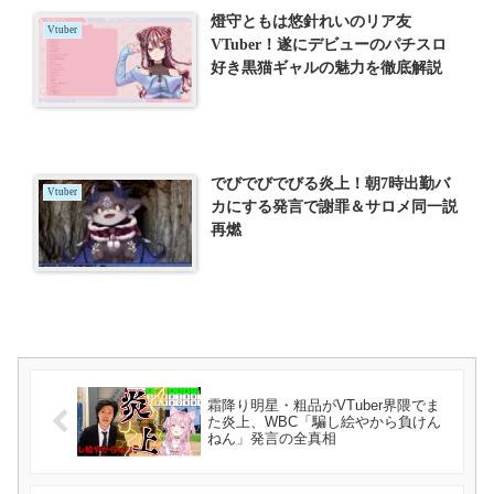
燈守ともは悠針れいのリア友
Vtuber
VTuber！遂にデビューのパチスロ
好き黒猫ギャルの魅力を徹底解説
でびでびでびる炎上！朝7時出勤バ
Vtuber
カにする発言で謝罪＆サロメ同一説
再燃
霜降り明星・粗品がVTuber界隈でま
た炎上、WBC「騙し絵やから負けん
ねん」発言の全真相