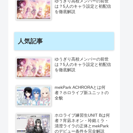
ゆうぎり高校メンバーの前世
は？5人のキャラ設定と初配信
を徹底解説
人気記事
ゆうぎり高校メンバーの前世
は？5人のキャラ設定と初配信
を徹底解説
mekPark ACHRORAとは何
者？ホロライブ新ユニットの
全貌
ホロライブ練習生UNIT Bは何
者？宵凪ネオン・玲銘ミラ・
清澄ライラの正体とmekPark
のデビュー条件を完全解説