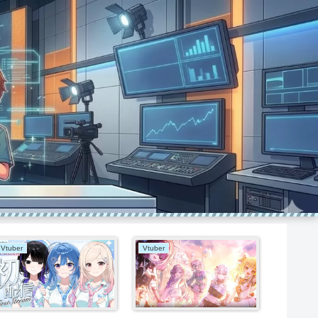
Vtuber
Vtuber
Vtuber