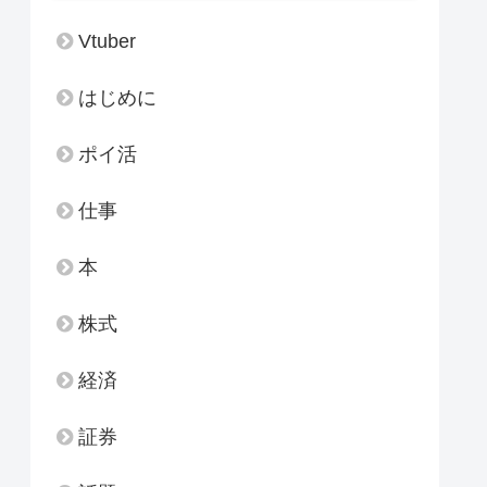
Vtuber
はじめに
ポイ活
仕事
本
株式
経済
証券