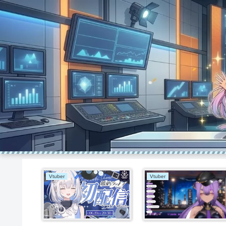
Vtuber
Vtuber