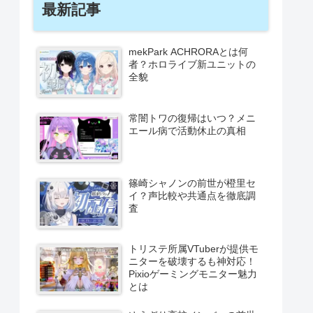
最新記事
mekPark ACHRORAとは何
者？ホロライブ新ユニットの
全貌
常闇トワの復帰はいつ？メニ
エール病で活動休止の真相
篠崎シャノンの前世が橙里セ
イ？声比較や共通点を徹底調
査
トリステ所属VTuberが提供モ
ニターを破壊するも神対応！
Pixioゲーミングモニター魅力
とは