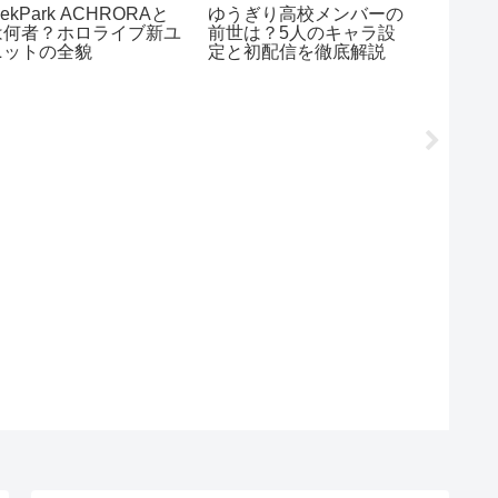
ekPark ACHRORAと
ゆうぎり高校メンバーの
兎田ぺ
は何者？ホロライブ新ユ
前世は？5人のキャラ設
ヴィ初
ニットの全貌
定と初配信を徹底解説
ギャル