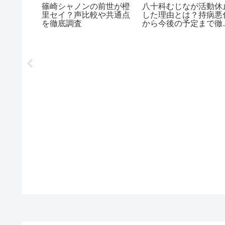
ユニット
篠崎シャノンの前世が橙
八十科むじなが活動休
世は？白
里セイ？声比較や共通点
した理由とは？持病悪
まどかは
を徹底調査
から今後の予定まで徹
解説