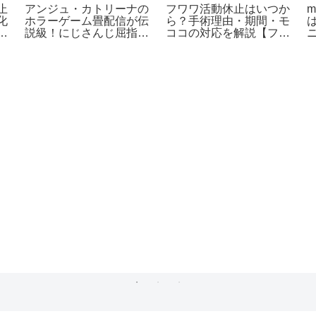
止
アンジュ・カトリーナの
フワワ活動休止はいつか
m
化
ホラーゲーム畳配信が伝
ら？手術理由・期間・モ
底
説級！にじさんじ屈指の
ココの対応を解説【フワ
事故を解説
モコ】