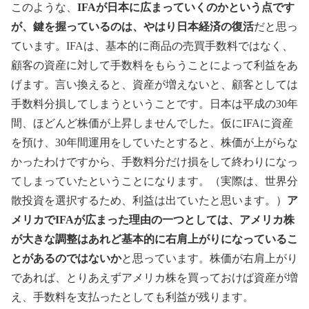
このような、
IFAが日本に広まっていくのかという点です
が、鍵を握っているのは、やはり日本経済の復活
だと思っ
ています。IFAは、基本的に商品の売買手数料ではなく、
顧客の資産に対して手数料をもらうことによって利益をあ
げます。言い換えると、資産が増えないと、顧客としては
手数料分損してしまうということです。日本は平成の30年
間、ほどんど株価が上昇しませんでした。仮にIFAに資産
を預け、30年間運用をしていたとすると、株価が上がらな
かったわけですから、手数料分だけ損をして終わりになっ
てしまっていたということになります。（実際は、世界分
散投資を選択するため、利益は出ていたと思います。）
ア
メリカでIFAが広まった理由の一つとしては、アメリカ株
が大きな調整はあれど基本的に右肩上がりになっているこ
とがあるのではないか
と思っています。株価が右肩上がり
であれば、とりあえずアメリカ株を買っておけば資産が増
え、手数料を支払ったとしても利益が残ります。