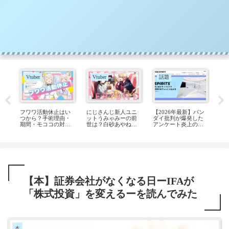
Vtuber
Vtuber
話題
V
が
フワワ活動休止はい
にじさんじ新人ユニ
【2026年最新】バン
篠
た炎
つから？手術理由・
ットうみゃみーの前
ダイ批判が爆発した
が
や
期間・モココの対応
世は？白砂あやね・
アンケート炎上の真
や
発
を解説【フワモコ】
水面まどかはVTA出
相と消費者の怒りの
身？
正体
【本】証券会社がなくなる日ーIFAが
「株式投資」を変えるーを読んでみた
本